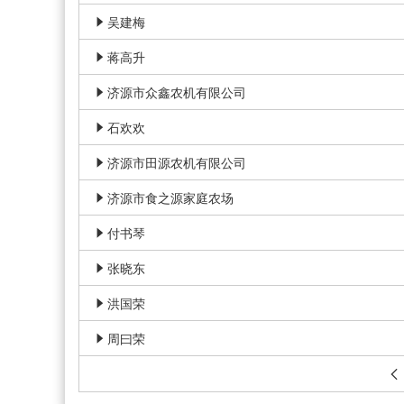
吴建梅

蒋高升

济源市众鑫农机有限公司

石欢欢

济源市田源农机有限公司

济源市食之源家庭农场

付书琴

张晓东

洪国荣

周曰荣

