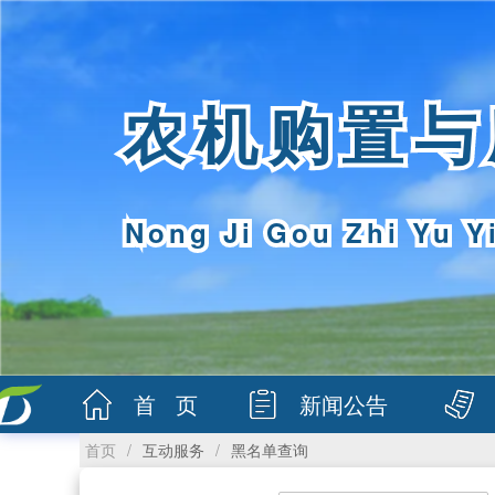
农机购置与
Nong Ji Gou Zhi Yu Y
首 页
新闻公告
首页
/
互动服务
/
黑名单查询