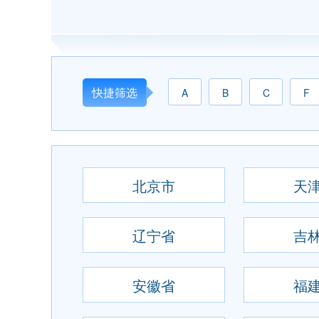
快捷筛选
A
B
C
F
北京市
天
辽宁省
吉
安徽省
福