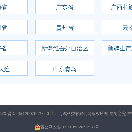
南省
广东省
广西壮
川省
贵州省
云
海省
新疆维吾尔自治区
新疆生产
大连
山东青岛
2020
晋ICP备12007842号-3
山西万鸿科技有限公司版权所有 复制必究 
晋公网安备 14010502050939号