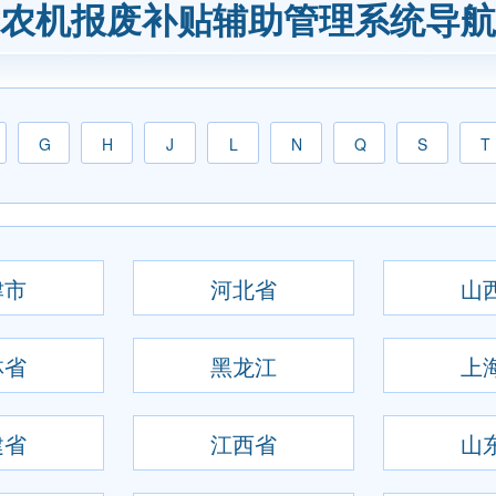
农机报废补贴辅助管理系统导航
G
H
J
L
N
Q
S
T
津市
河北省
山
林省
黑龙江
上
建省
江西省
山