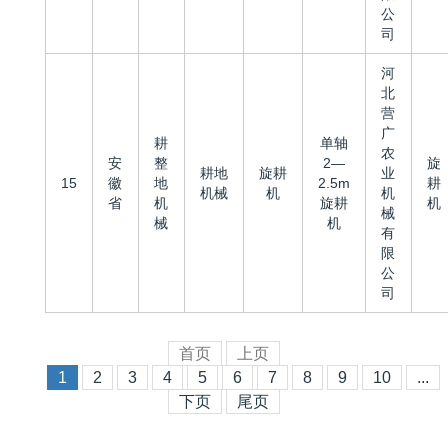
公
司
河
北
营
广
耕
单轴
农
安
整
2—
旋
耕地
旋耕
业
15
徽
地
2.5m
耕
机械
机
机
省
机
旋耕
机
械
械
机
有
限
公
司
首页
上页
1
2
3
4
5
6
7
8
9
10
...
下页
尾页