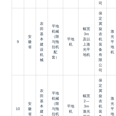
司
保
定
农
冀
平地
田
幅宽
旋
机械
激
基
3m
农
安
（限
光
本
平地
及以
机
9
徽
与拖
平
建
机
上激
装
省
拉机
地
设
光平
备
配
机
机
地机
有
套）
械
限
公
司
保
定
农
冀
平地
田
幅宽
旋
机械
激
基
2—
农
安
（限
光
本
平地
3m
机
10
徽
与拖
平
建
机
激光
装
省
拉机
地