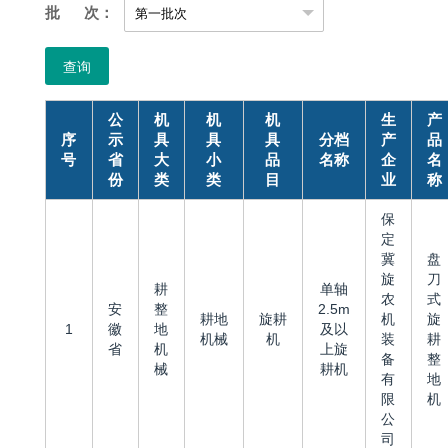
批 次：
公
机
机
机
生
产
序
示
具
具
具
分档
产
品
号
省
大
小
品
名称
企
名
份
类
类
目
业
称
保
定
冀
盘
旋
刀
耕
单轴
农
式
安
整
2.5m
耕地
旋耕
机
旋
1
徽
地
及以
机械
机
装
耕
省
机
上旋
备
整
械
耕机
有
地
限
机
公
司