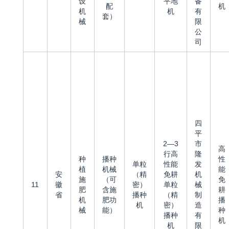
设
平地
备
配
机
机
机
有
套）
械
限
公
司
四
平
2—3
市
高
行高
隆
种
播种
性
单粒
性能
发
植
机械
能
安
（精
免耕
机
施
（可
免
11
徽
密）
单粒
械
肥
含施
耕
省
播种
（精
制
机
肥功
播
机
密）
造
械
能）
种
播种
有
机
机
限