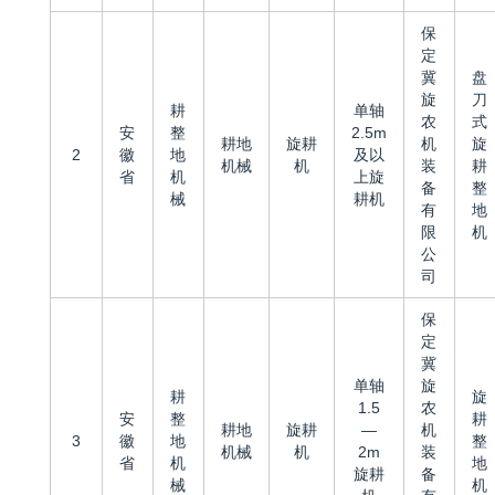
保
定
冀
盘
旋
刀
耕
单轴
农
式
安
整
2.5m
耕地
旋耕
机
旋
2
徽
地
及以
机械
机
装
耕
省
机
上旋
备
整
械
耕机
有
地
限
机
公
司
保
定
冀
单轴
旋
耕
旋
1.5
农
安
整
耕
耕地
旋耕
—
机
3
徽
地
整
机械
机
2m
装
省
机
地
旋耕
备
械
机