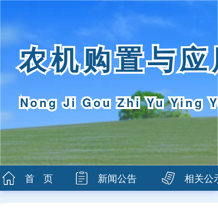
农机购置与应
Nong Ji Gou Zhi Yu Ying Y
首 页
新闻公告
相关公