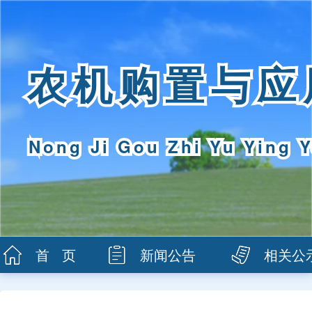
农机购置与应
Nong Ji Gou Zhi Yu Ying Y
首 页
新闻公告
相关公