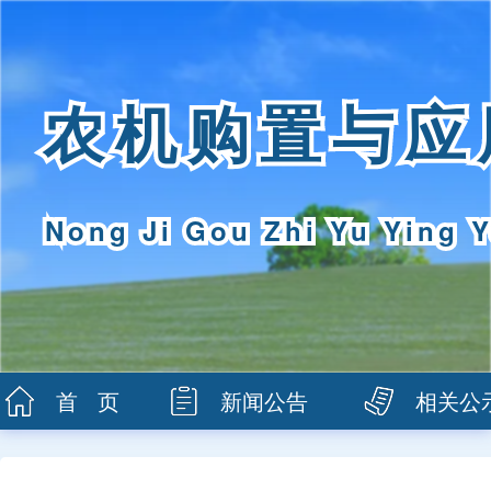
农机购置与应
Nong Ji Gou Zhi Yu Ying Y
首 页
新闻公告
相关公