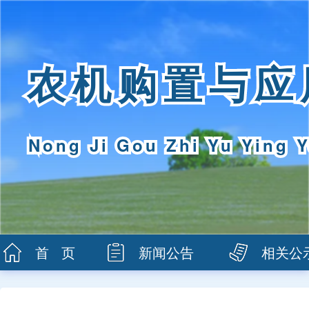
农机购置与应
Nong Ji Gou Zhi Yu Ying Y
首 页
新闻公告
相关公