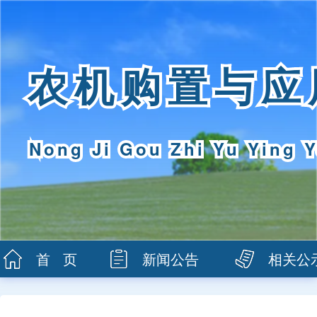
农机购置与应
Nong Ji Gou Zhi Yu Ying Y
首 页
新闻公告
相关公