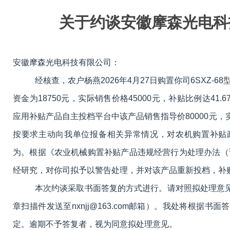
关于约谈安徽摩森光电科
安徽摩森光电科技有限公司
：
经核查，农户杨燕
2026
年
4
月
27
日购置你司
6SXZ-68
资金为
18750
元，实际销售价格
45000
元，补贴比例达
41.6
应用补贴产品自主投档平台中该产品销售指导价
80000
元，
按要求主动向我单位报备相关异常情况，对农机购置补贴
为。根据《农业机械购置补贴产品违规经营行为处理办法（
经研究，
对你司拟予以警告处理，并对该产品重新投档，补
本次约谈采取书面答复的方式进行。请对照拟处理意
章扫描件发送至
nxnjj@163.com
邮箱）。我处将根据书面答
定。逾期不予答复者，视为同意拟处理意见。