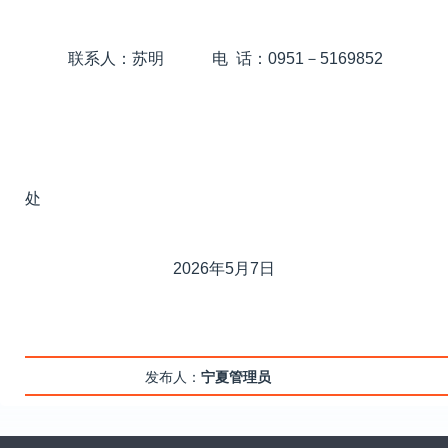
联系人：苏明
电
话：
0951
－
5169852
宁夏回族自治区农业
处
2026
年
5
月
7
日
发布人：
宁夏管理员