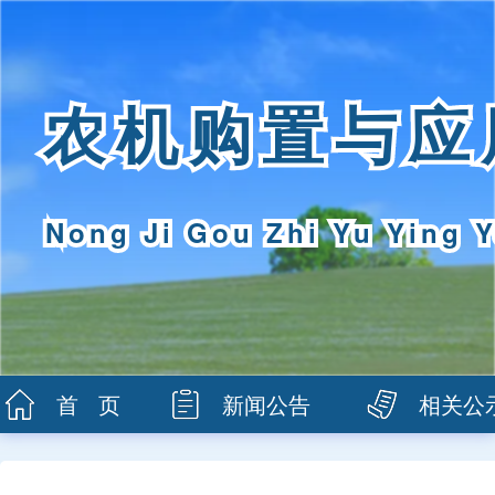
农机购置与应
Nong Ji Gou Zhi Yu Ying Y
首 页
新闻公告
相关公